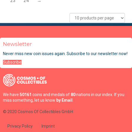
23
24
→
Newsletter
Never miss new coin issues again. Subscribe to our newsletter now!
Subscribe
We have
50161
coins and medals of
80
nations in our index. If you
miss something, let us know
by Email
.
© 2020 Cosmos Of Collectibles GmbH
Privacy Policy
Imprint