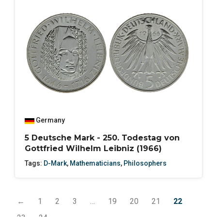
Germany
5 Deutsche Mark - 250. Todestag von
Gottfried Wilhelm Leibniz (1966)
Tags:
D-Mark
,
Mathematicians
,
Philosophers
←
1
2
3
…
19
20
21
22