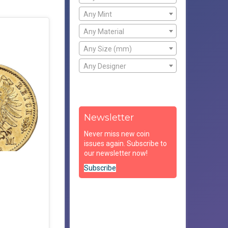
Any Mint
Any Material
Any Size (mm)
Any Designer
Newsletter
Never miss new coin
issues again. Subscribe to
our newsletter now!
Subscribe