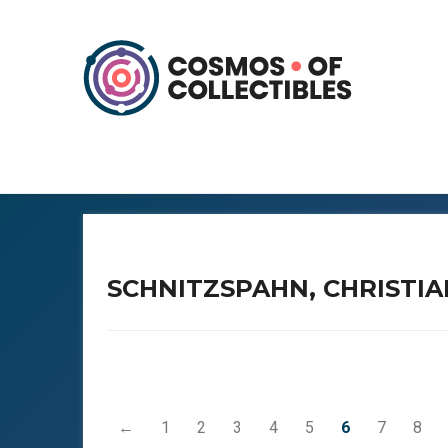
SCHNITZSPAHN, CHRISTIA
←
1
2
3
4
5
6
7
8