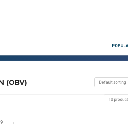
POPUL
N (OBV)
9
→