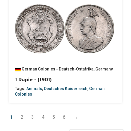
German Colonies - Deutsch-Ostafrika
,
Germany
1 Rupie - (1901)
Tags:
Animals
,
Deutsches Kaiserreich
,
German
Colonies
1
2
3
4
5
6
→