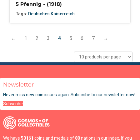
5 Pfennig - (1918)
Tags:
Deutsches Kaiserreich
←
1
2
3
4
5
6
7
→
Newsletter
Never miss new coin issues again. Subscribe to our newsletter now!
Subscribe
We have
50161
coins and medals of
80
nations in our index. If you