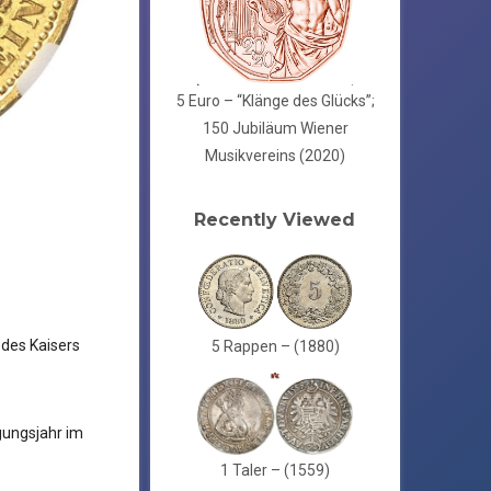
5 Euro – “Klänge des Glücks”;
150 Jubiläum Wiener
Musikvereins (2020)
Recently Viewed
des Kaisers
5 Rappen – (1880)
ungsjahr im
1 Taler – (1559)