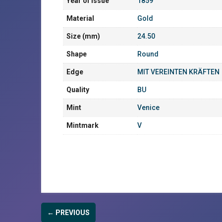
Year of Issue
1859
Material
Gold
Size (mm)
24.50
Shape
Round
Edge
MIT VEREINTEN KRÄFTEN
Quality
BU
Mint
Venice
Mintmark
V
← PREVIOUS