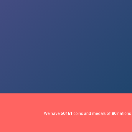
We have
50161
coins and medals of
80
nations 