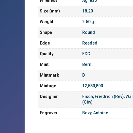
Fineness
Ag .835
Size (mm)
18.20
Weight
2.50 g
Shape
Round
Edge
Reeded
Quality
FDC
Mint
Bern
Mintmark
B
Mintage
12,580,800
Designer
Fisch, Friedrich (Rev)
,
Wal
(Obv)
Engraver
Bovy, Antoine