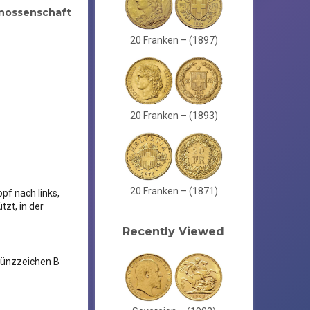
nossenschaft
20 Franken – (1897)
20 Franken – (1893)
20 Franken – (1871)
pf nach links,
zt, in der
Recently Viewed
 Münzzeichen B