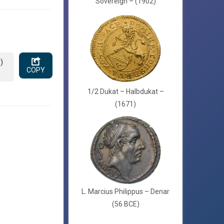
Sovereign – (1902)
)
COPY
1/2 Dukat – Halbdukat –
(1671)
L. Marcius Philippus – Denar
(56 BCE)