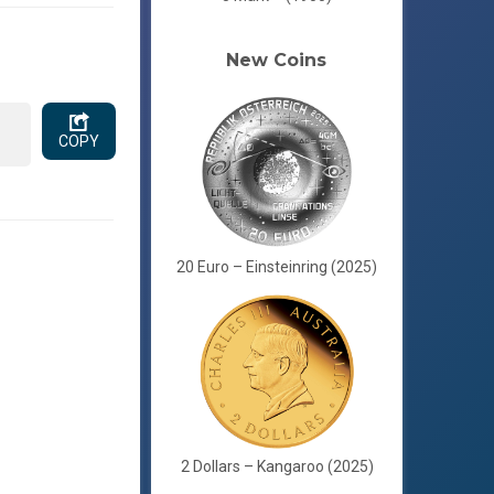
New Coins
COPY
20 Euro – Einsteinring (2025)
2 Dollars – Kangaroo (2025)