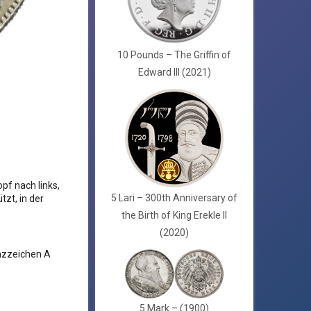
10 Pounds – The Griffin of
Edward III (2021)
pf nach links,
5 Lari – 300th Anniversary of
zt, in der
the Birth of King Erekle II
(2020)
ünzzeichen A
5 Mark – (1900)