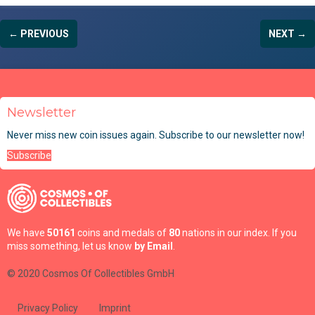
← PREVIOUS
NEXT →
Newsletter
Never miss new coin issues again. Subscribe to our newsletter now!
Subscribe
We have
50161
coins and medals of
80
nations in our index. If you
miss something, let us know
by Email
.
© 2020 Cosmos Of Collectibles GmbH
Privacy Policy
Imprint