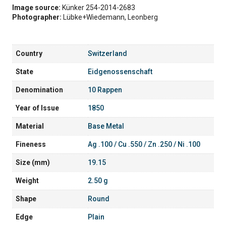
Image source:
Künker 254-2014-2683
Photographer:
Lübke+Wiedemann, Leonberg
Country
Switzerland
State
Eidgenossenschaft
Denomination
10 Rappen
Year of Issue
1850
Material
Base Metal
Fineness
Ag .100 / Cu .550 / Zn .250 / Ni .100
Size (mm)
19.15
Weight
2.50 g
Shape
Round
Edge
Plain