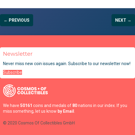
← PREVIOUS
NEXT →
Newsletter
Never miss new coin issues again. Subscribe to our newsletter now!
Subscribe
We have
50161
coins and medals of
80
nations in our index. If you
miss something, let us know
by Email
.
© 2020 Cosmos Of Collectibles GmbH