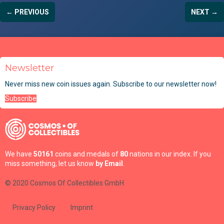
← PREVIOUS
NEXT →
Newsletter
Never miss new coin issues again. Subscribe to our newsletter now!
Subscribe
We have
50161
coins and medals of
80
nations in our index. If you
miss something, let us know
by Email
.
© 2020 Cosmos Of Collectibles GmbH
Privacy Policy
Imprint