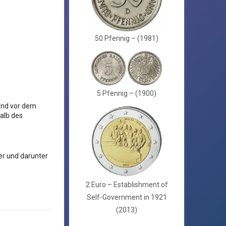
50 Pfennig – (1981)
5 Pfennig – (1900)
end vor dem
alb des
er und darunter
2 Euro – Establishment of
Self-Government in 1921
(2013)