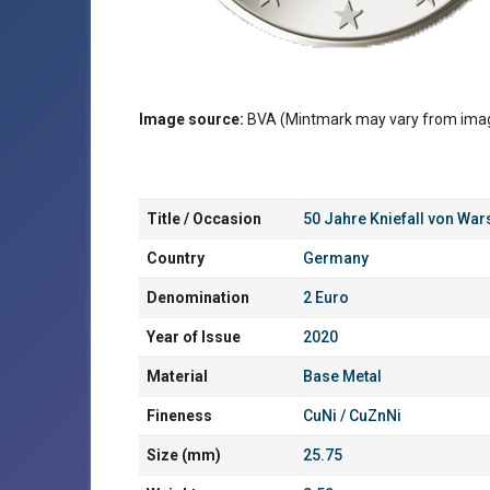
Image source:
BVA (Mintmark may vary from ima
Title / Occasion
50 Jahre Kniefall von Wa
Country
Germany
Denomination
2 Euro
Year of Issue
2020
Material
Base Metal
Fineness
CuNi / CuZnNi
Size (mm)
25.75