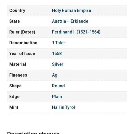
Country
Holy Roman Empire
State
Austria – Erblande
Ruler (Dates)
Ferdinand I. (1521-1564)
Denomination
1 Taler
Year of Issue
1558
Material
Silver
Fineness
Ag
Shape
Round
Edge
Plain
Mint
Hall in Tyrol
Description obverse