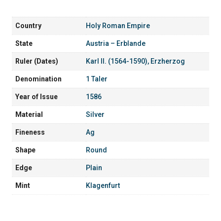
Country
Holy Roman Empire
State
Austria – Erblande
Ruler (Dates)
Karl II. (1564-1590), Erzherzog
Denomination
1 Taler
Year of Issue
1586
Material
Silver
Fineness
Ag
Shape
Round
Edge
Plain
Mint
Klagenfurt