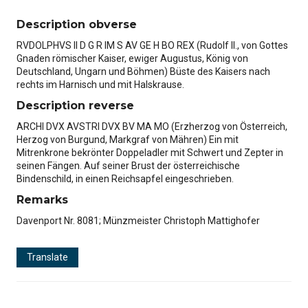
Description obverse
RVDOLPHVS II D G R IM S AV GE H BO REX (Rudolf II., von Gottes
Gnaden römischer Kaiser, ewiger Augustus, König von
Deutschland, Ungarn und Böhmen) Büste des Kaisers nach
rechts im Harnisch und mit Halskrause.
Description reverse
ARCHI DVX AVSTRI DVX BV MA MO (Erzherzog von Österreich,
Herzog von Burgund, Markgraf von Mähren) Ein mit
Mitrenkrone bekrönter Doppeladler mit Schwert und Zepter in
seinen Fängen. Auf seiner Brust der österreichische
Bindenschild, in einen Reichsapfel eingeschrieben.
Remarks
Davenport Nr. 8081; Münzmeister Christoph Mattighofer
Translate