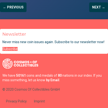
← PREVIOUS
NEXT →
Newsletter
Never miss new coin issues again. Subscribe to our newsletter now!
Subscribe
We have
50161
coins and medals of
80
nations in our index. If you
miss something, let us know
by Email
.
© 2020 Cosmos Of Collectibles GmbH
Privacy Policy
Imprint