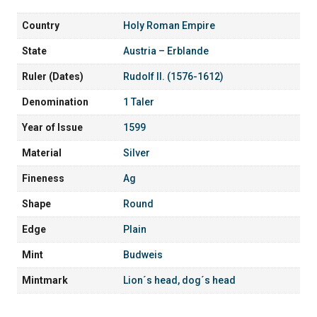
Country
Holy Roman Empire
State
Austria – Erblande
Ruler (Dates)
Rudolf II. (1576-1612)
Denomination
1 Taler
Year of Issue
1599
Material
Silver
Fineness
Ag
Shape
Round
Edge
Plain
Mint
Budweis
Mintmark
Lion´s head, dog´s head