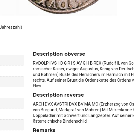
Jahreszahl)
Description obverse
RVDOLPHVS II D G R I S AV G H B REX (Rudolf II. von G
römischer Kaiser, ewiger Augustus, König von Deutsc
und Böhmen) Büste des Herrschers im Harnisch mit H
rechts. Auf seiner Brust die Ordenskette des Ordens
Flies
Description reverse
ARCH DVX AVSTRI DVX BV MA MO (Erzherzog von Öst
von Burgund, Markgraf von Mähren) Mit Mitrenkrone 
Doppeladler mit Schwert und Langzepter. Auf seiner 
österreichische Bindenschild
Remarks