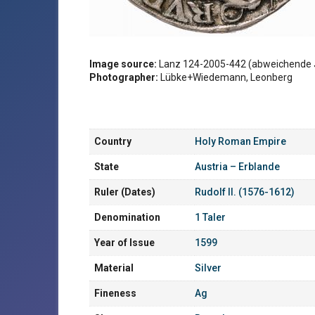
Image source:
Lanz 124-2005-442 (abweichende 
Photographer:
Lübke+Wiedemann, Leonberg
Country
Holy Roman Empire
State
Austria – Erblande
Ruler (Dates)
Rudolf II. (1576-1612)
Denomination
1 Taler
Year of Issue
1599
Material
Silver
Fineness
Ag