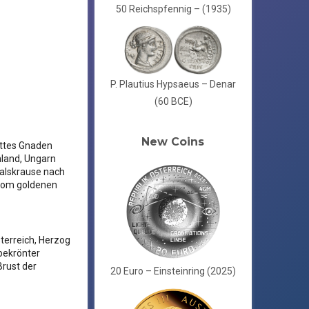
50 Reichspfennig – (1935)
P. Plautius Hypsaeus – Denar
(60 BCE)
New Coins
ottes Gnaden
hland, Ungarn
alskrause nach
 vom goldenen
erreich, Herzog
bekrönter
Brust der
20 Euro – Einsteinring (2025)