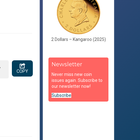
2 Dollars – Kangaroo (2025)
Newsletter
,
COPY
Never miss new coin
issues again. Subscribe to
our newsletter now!
Subscribe