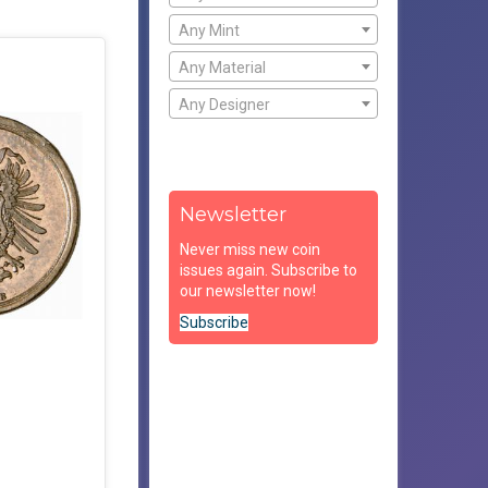
Any Mint
Any Material
Any Designer
Newsletter
Never miss new coin
issues again. Subscribe to
our newsletter now!
Subscribe