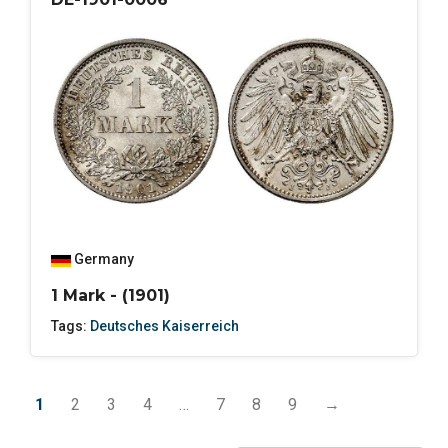
Germany
1 Mark - (1901)
Tags:
Deutsches Kaiserreich
1
2
3
4
…
7
8
9
→