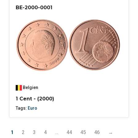
BE-2000-0001
Belgien
1 Cent - (2000)
Tags:
Euro
1
2
3
4
…
44
45
46
→