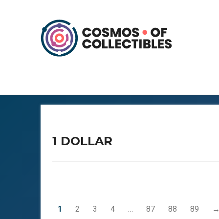
1 DOLLAR
1
2
3
4
…
87
88
89