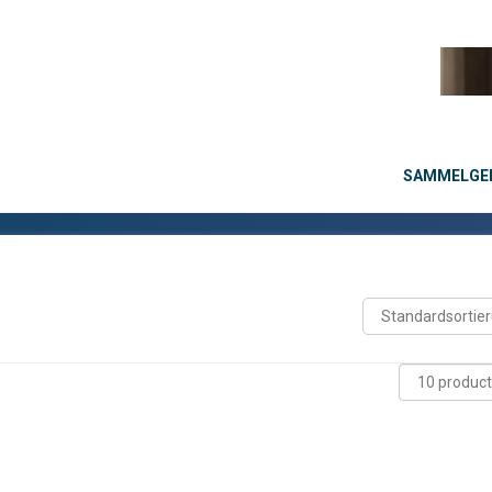
SAMMELGEB
→