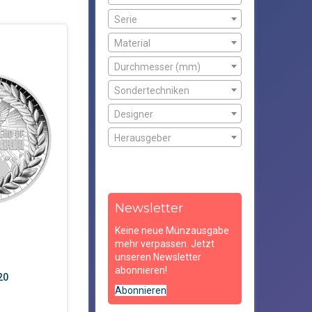
Serie
Material
Durchmesser (mm)
Sondertechniken
Designer
Herausgeber
Newsletter
Keine neue Münzausgabe
mehr verpassen. Jetzt
unseren Newsletter
abonnieren!
20
Abonnieren