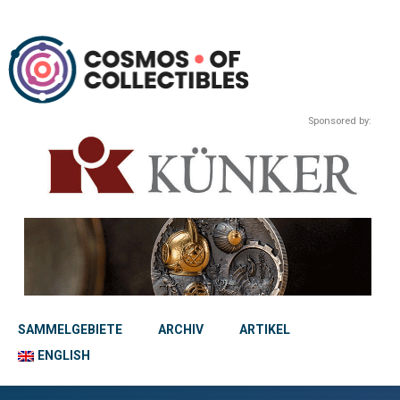
Sponsored by:
SAMMELGEBIETE
ARCHIV
ARTIKEL
ENGLISH