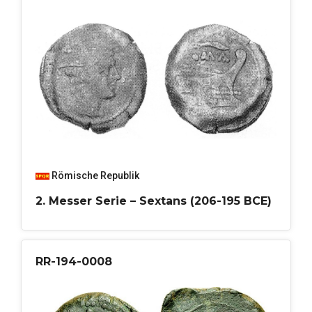
Römische Republik
2. Messer Serie – Sextans (206-195 BCE)
RR-194-0008