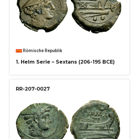
Römische Republik
1. Helm Serie – Sextans (206-195 BCE)
RR-207-0027