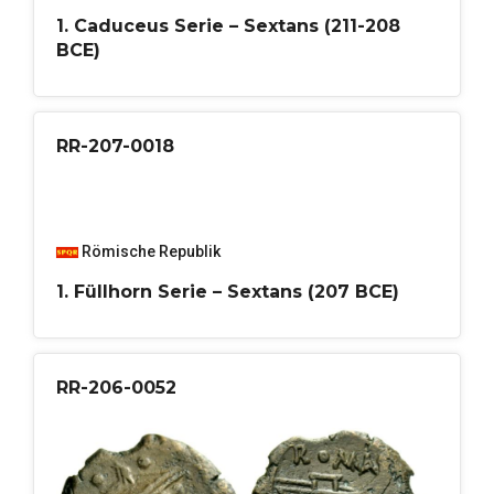
1. Caduceus Serie – Sextans (211-208
BCE)
RR-207-0018
Römische Republik
1. Füllhorn Serie – Sextans (207 BCE)
RR-206-0052