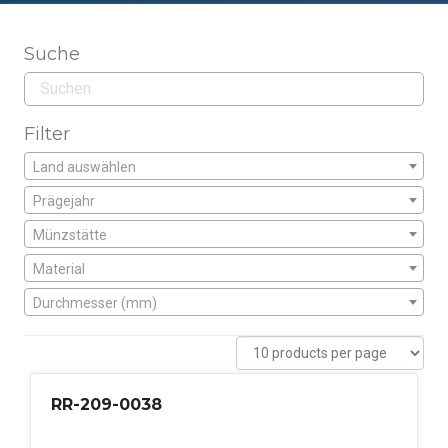
Suche
Filter
Land auswählen
Prägejahr
Münzstätte
Material
Durchmesser (mm)
RR-209-0038