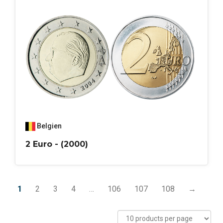
Belgien
2 Euro - (2000)
1
2
3
4
…
106
107
108
→