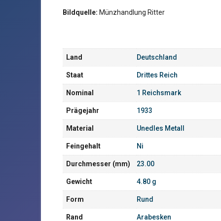
Bildquelle:
Münzhandlung Ritter
Land
Deutschland
Staat
Drittes Reich
Nominal
1 Reichsmark
Prägejahr
1933
Material
Unedles Metall
Feingehalt
Ni
Durchmesser (mm)
23.00
Gewicht
4.80 g
Form
Rund
Rand
Arabesken