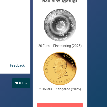
Neu hinzugefügt
20 Euro – Einsteinring (2025)
Feedback
NEXT →
2 Dollars – Kangaroo (2025)