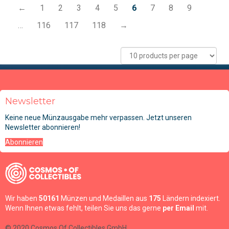
←
1
2
3
4
5
6
7
8
9
…
116
117
118
→
Newsletter
Keine neue Münzausgabe mehr verpassen. Jetzt unseren
Newsletter abonnieren!
Abonnieren
Wir haben
50161
Münzen und Medaillen aus
175
Ländern indexiert.
Wenn Ihnen etwas fehlt, teilen Sie uns das gerne
per Email
mit.
© 2020 Cosmos Of Collectibles GmbH