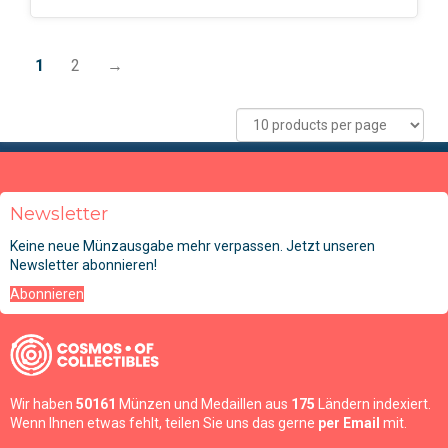
1
2
→
Newsletter
Keine neue Münzausgabe mehr verpassen. Jetzt unseren
Newsletter abonnieren!
Abonnieren
Wir haben
50161
Münzen und Medaillen aus
175
Ländern indexiert.
Wenn Ihnen etwas fehlt, teilen Sie uns das gerne
per Email
mit.