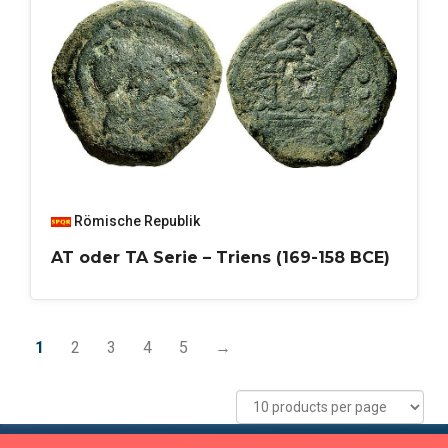
Römische Republik
AT oder TA Serie – Triens (169-158 BCE)
1
2
3
4
5
→