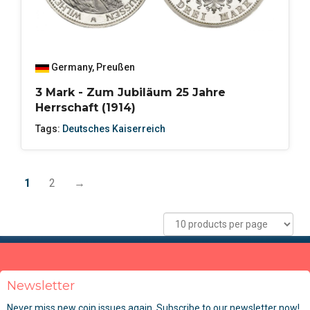
Germany
,
Preußen
3 Mark - Zum Jubiläum 25 Jahre
Herrschaft (1914)
Tags:
Deutsches Kaiserreich
1
2
→
Newsletter
Never miss new coin issues again. Subscribe to our newsletter now!