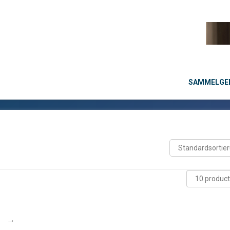
SAMMELGEB
→