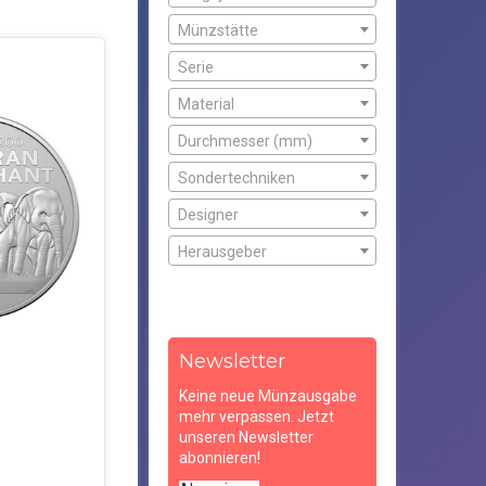
Münzstätte
Serie
Material
Durchmesser (mm)
Sondertechniken
Designer
Herausgeber
Newsletter
Keine neue Münzausgabe
mehr verpassen. Jetzt
unseren Newsletter
abonnieren!