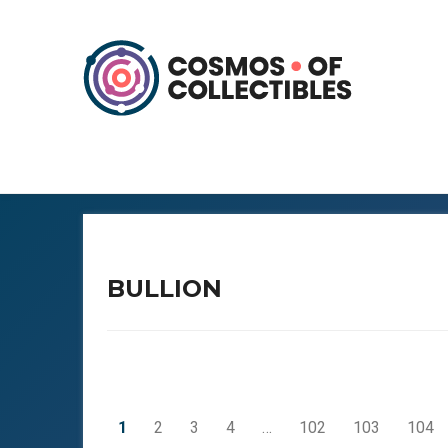
BULLION
1
2
3
4
…
102
103
104