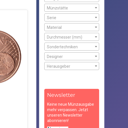
Münzstätte
Serie
Material
Durchmesser (mm)
Sondertechniken
Designer
Herausgeber
Newsletter
Keine neue Münzausgabe
mehr verpassen. Jetzt
unseren Newsletter
abonnieren!