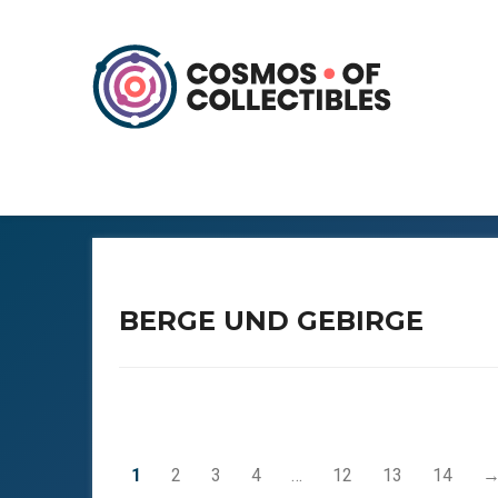
BERGE UND GEBIRGE
1
2
3
4
…
12
13
14