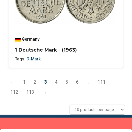
Germany
1 Deutsche Mark - (1963)
Tags:
D-Mark
←
1
2
3
4
5
6
…
111
112
113
→