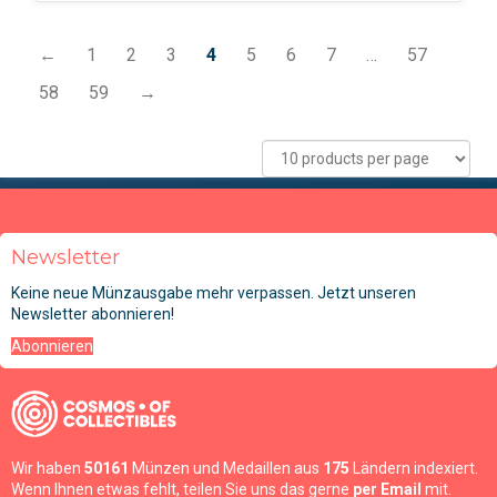
←
1
2
3
4
5
6
7
…
57
58
59
→
Newsletter
Keine neue Münzausgabe mehr verpassen. Jetzt unseren
Newsletter abonnieren!
Abonnieren
Wir haben
50161
Münzen und Medaillen aus
175
Ländern indexiert.
Wenn Ihnen etwas fehlt, teilen Sie uns das gerne
per Email
mit.